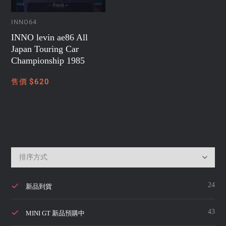
INNO64
INNO levin ae86 All
Japan Touring Car
Championship 1985
售價 $620
24
新品到貨
43
MINI GT 新品預購中