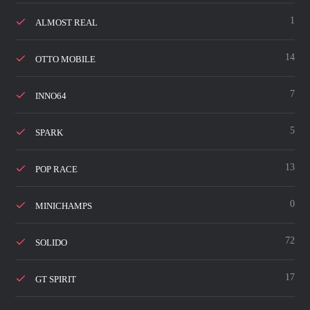
1
ALMOST REAL
14
OTTO MOBILE
7
INNO64
5
SPARK
13
POP RACE
0
MINICHAMPS
72
SOLIDO
17
GT SPIRIT