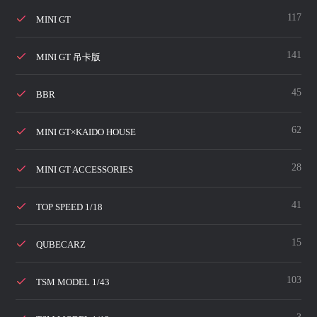
117
MINI GT
141
MINI GT 吊卡版
45
BBR
62
MINI GT×KAIDO HOUSE
28
MINI GT ACCESSORIES
41
TOP SPEED 1/18
15
QUBECARZ
103
TSM MODEL 1/43