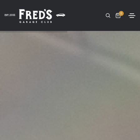
0
佛瑞德車庫俱樂部