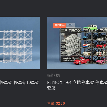
熱門商品
新品到貨
 立體停車架 停車架10車架
PITBOX 1/64 立體停車架 停車
套裝
售價 $250