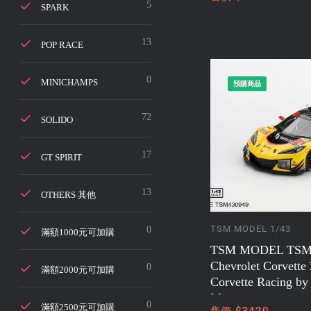
5
SPARK
13
POP RACE
0
MINICHAMPS
預購商品
72
SOLIDO
17
GT SPIRIT
13
OTHERS 其他
TSM MODEL 1/43
0
滿額1000元可加購
TSM MODEL TSM4
Chevrolet Corvette
0
滿額2000元可加購
Corvette Racing by 
Motorsports
0
滿額2500元可加購