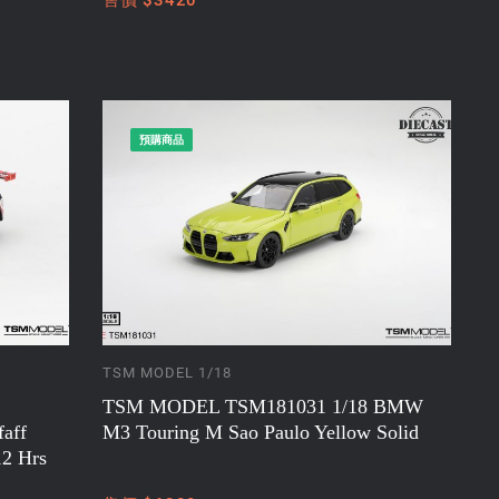
售價 $3420
預購商品
TSM MODEL 1/18
TSM MODEL TSM181031 1/18 BMW
faff
M3 Touring M Sao Paulo Yellow Solid
12 Hrs