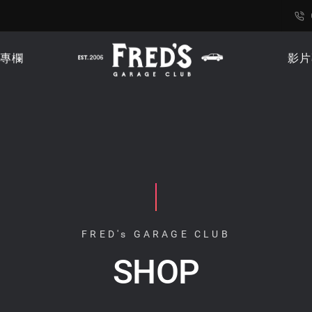
專欄
影片
FRED's GARAGE CLUB
SHOP