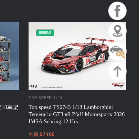
預購商品
TOP SPEED 1/18
架10車架
Top speed TS0743 1/18 Lamborghini
Temerario GT3 #9 Pfaff Motorsports 2026
IMSA Sebring 12 Hrs
售價 $7100