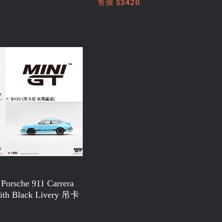
售價 $3420
orsche 911 Carrera
with Black Livery 吊卡