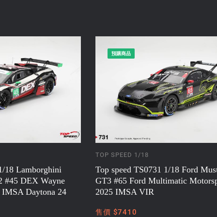
預購商品
TOP SPEED 1/18
1/18 Lamborghini
Top speed TS0731 1/18 Ford Mus
2 #45 DEX Wayne
GT3 #65 Ford Multimatic Motorsp
6 IMSA Daytona 24
2025 IMSA VIR
售價 $7410