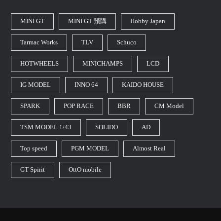
MINI GT
MINI GT 預購
Hobby Japan
Tarmac Works
TLV
Schuco
HOTWHEELS
MINICHAMPS
LCD
IG MODEL
INNO 64
KAIDO HOUSE
SPARK
POP RACE
BBR
CM Model
TSM MODEL 1/43
SOLIDO
AD
Top speed
PGM MODEL
Almost Real
GT Spirit
OttO mobile