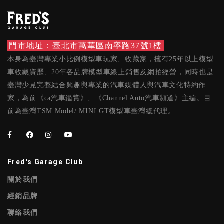
門市地址：臺北市萬華區南寧路37號1樓
本身為臺灣專業小比例模型車玩家、收藏家，擁有25年以上模型
車收藏資歷、20年各品牌模型車線上銷售及網拍經營，同時也是
臺灣少見完整結合興趣與專業的汽車媒體人與汽車文化特約作
家，為前《ca汽車鑑賞》、《Channel Auto汽車頻道》主編。目
前為臺灣TSM Model/ MINI GT模型車臺灣總代理。
Fred's Garage Club
關於我們
經銷品牌
聯絡我們