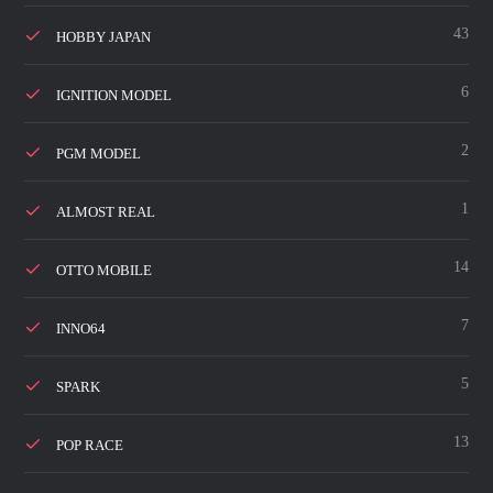
43
HOBBY JAPAN
6
IGNITION MODEL
2
PGM MODEL
1
ALMOST REAL
14
OTTO MOBILE
7
INNO64
5
SPARK
13
POP RACE