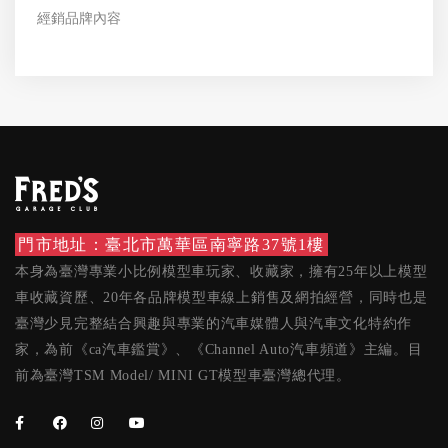
經銷品牌內容
門市地址：臺北市萬華區南寧路37號1樓
本身為臺灣專業小比例模型車玩家、收藏家，擁有25年以上模型
車收藏資歷、20年各品牌模型車線上銷售及網拍經營，同時也是
臺灣少見完整結合興趣與專業的汽車媒體人與汽車文化特約作
家，為前《ca汽車鑑賞》、《Channel Auto汽車頻道》主編。目
前為臺灣TSM Model/ MINI GT模型車臺灣總代理。