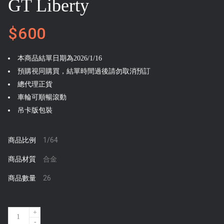
GT Liberty
$600
本商品結單日期為2026/1/16
預購視同購買，結單時間過後請勿取消預訂
總代理正貨
車輪可順暢滾動
吊卡版包裝
1/64
商品比例
合金
商品材質
26
商品數量
Q