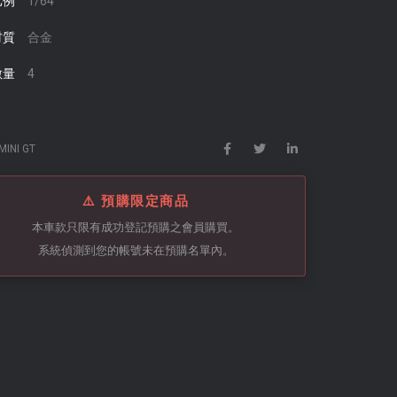
1/64
比例
合金
材質
4
數量
MINI GT
⚠️ 預購限定商品
本車款只限有成功登記預購之會員購買。
系統偵測到您的帳號未在預購名單內。