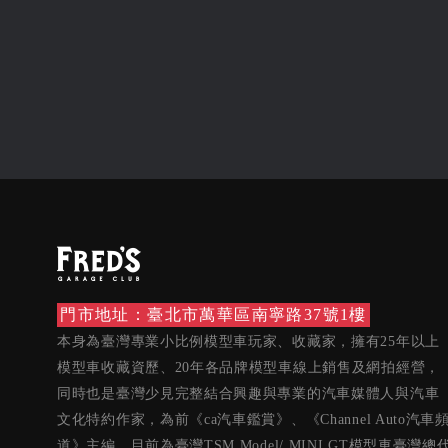
門市地址：臺北市萬華區南寧路37號1樓
本身為臺灣專業小比例模型車玩家、收藏家，擁有25年以上
模型車收藏資歷、20年各品牌模型車線上銷售及網拍經營，
同時也是臺灣少見完整結合興趣與專業的汽車媒體人與汽車
文化特約作家，為前《ca汽車鑑賞》、《Channel Auto汽車
道》主編。目前為臺灣TSM Model/ MINI GT模型車臺灣總