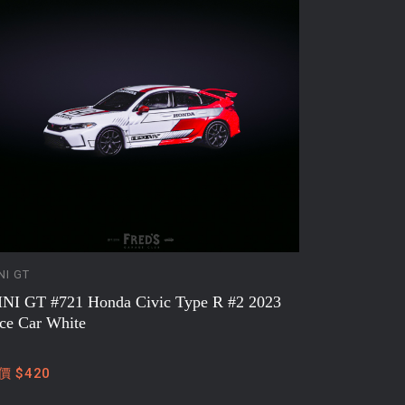
NI GT
NI GT #721 Honda Civic Type R #2 2023
ce Car White
價 $420