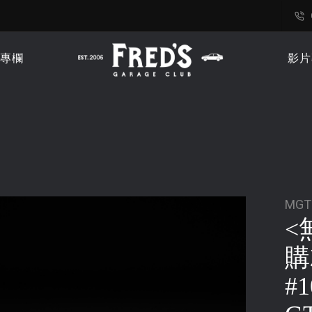
專欄
影片
MGT
<
購
#1