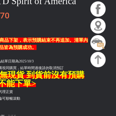
D Spirit of America
70
商品下架，表示預購結束不再追加。清單內
品皆為預購成功。
結單日期為2025/10/3
購視同購買，結單時間過後請勿取消預訂
<無現貨 到貨前沒有預購
不能下單>
代理正貨
輪可順暢滾動