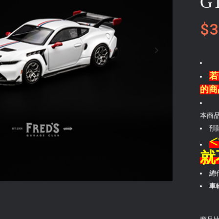
GT
$3
若
的商
本商品
預
就
總
車