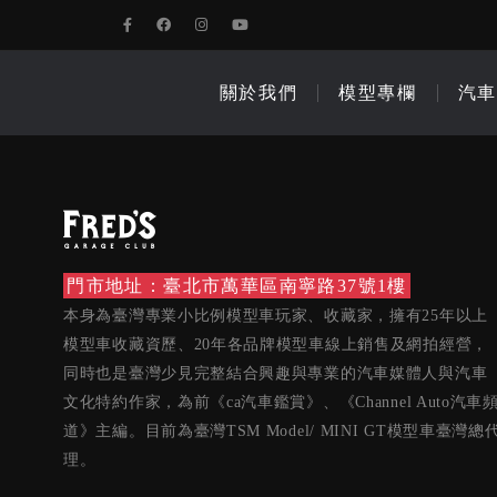
關於我們
模型專欄
汽車
門市地址：臺北市萬華區南寧路37號1樓
本身為臺灣專業小比例模型車玩家、收藏家，擁有25年以上
模型車收藏資歷、20年各品牌模型車線上銷售及網拍經營，
同時也是臺灣少見完整結合興趣與專業的汽車媒體人與汽車
文化特約作家，為前《ca汽車鑑賞》、《Channel Auto汽車
道》主編。目前為臺灣TSM Model/ MINI GT模型車臺灣總
理。