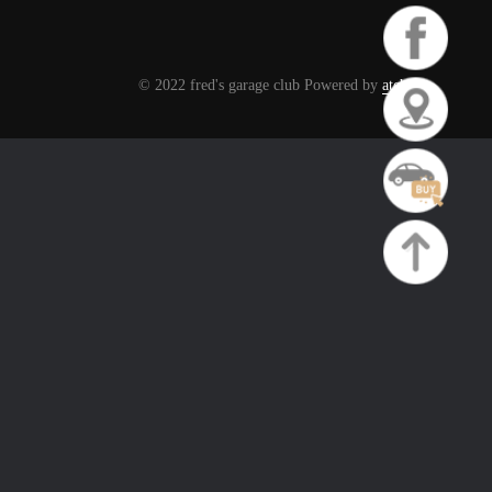
© 2022 fred's garage club Powered by
atchanx